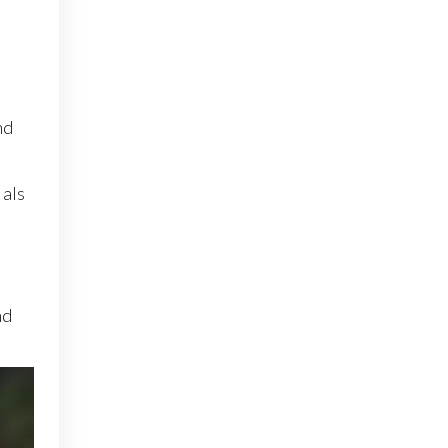
nd
 als
nd