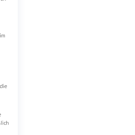
 im
t
 die
e
lich