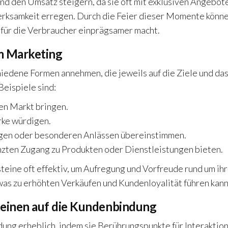
d den Umsatz steigern, da sie oft mit exklusiven Angebot
erksamkeit erregen. Durch die Feier dieser Momente könn
e für die Verbraucher einprägsamer macht.
im Marketing
edene Formen annehmen, die jeweils auf die Ziele und da
Beispiele sind:
den Markt bringen.
rke würdigen.
tagen oder besonderen Anlässen übereinstimmen.
enzten Zugang zu Produkten oder Dienstleistungen bieten.
eine oft effektiv, um Aufregung und Vorfreude rund um ih
as zu erhöhten Verkäufen und Kundenloyalität führen kann
einen auf die Kundenbindung
ng erheblich, indem sie Berührungspunkte für Interaktio