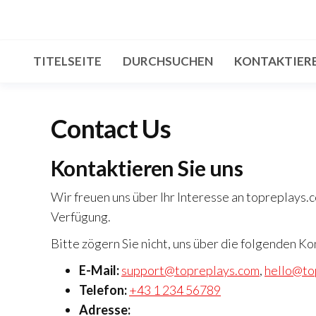
Skip
to
the
TITELSEITE
DURCHSUCHEN
KONTAKTIERE
content
Contact Us
Kontaktieren Sie uns
Wir freuen uns über Ihr Interesse an topreplays.
Verfügung.
Bitte zögern Sie nicht, uns über die folgenden K
E-Mail:
support@topreplays.com
,
hello@to
Telefon:
+43 1 234 56789
Adresse: