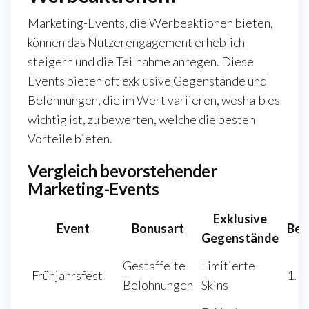
Marketing-Events, die Werbeaktionen bieten,
können das Nutzerengagement erheblich
steigern und die Teilnahme anregen. Diese
Events bieten oft exklusive Gegenstände und
Belohnungen, die im Wert variieren, weshalb es
wichtig ist, zu bewerten, welche die besten
Vorteile bieten.
Vergleich bevorstehender
Marketing-Events
Exklusive
Event
Bonusart
Bea
Gegenstände
Gestaffelte
Limitierte
Frühjahrsfest
1. M
Belohnungen
Skins