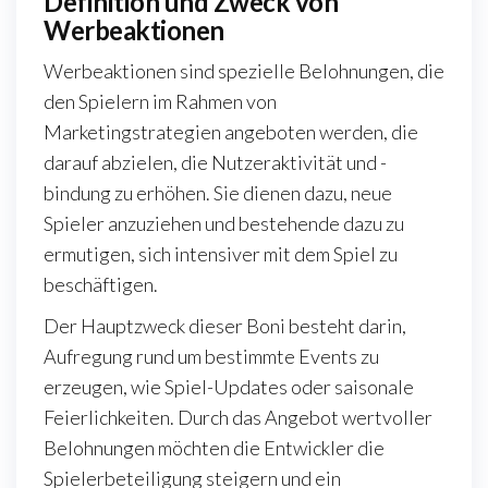
Definition und Zweck von
Werbeaktionen
Werbeaktionen sind spezielle Belohnungen, die
den Spielern im Rahmen von
Marketingstrategien angeboten werden, die
darauf abzielen, die Nutzeraktivität und -
bindung zu erhöhen. Sie dienen dazu, neue
Spieler anzuziehen und bestehende dazu zu
ermutigen, sich intensiver mit dem Spiel zu
beschäftigen.
Der Hauptzweck dieser Boni besteht darin,
Aufregung rund um bestimmte Events zu
erzeugen, wie Spiel-Updates oder saisonale
Feierlichkeiten. Durch das Angebot wertvoller
Belohnungen möchten die Entwickler die
Spielerbeteiligung steigern und ein