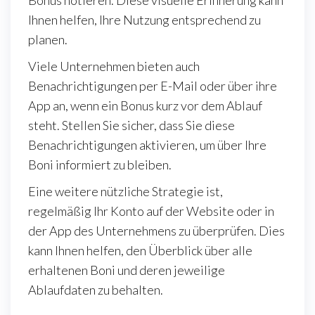
Ihnen helfen, Ihre Nutzung entsprechend zu
planen.
Viele Unternehmen bieten auch
Benachrichtigungen per E-Mail oder über ihre
App an, wenn ein Bonus kurz vor dem Ablauf
steht. Stellen Sie sicher, dass Sie diese
Benachrichtigungen aktivieren, um über Ihre
Boni informiert zu bleiben.
Eine weitere nützliche Strategie ist,
regelmäßig Ihr Konto auf der Website oder in
der App des Unternehmens zu überprüfen. Dies
kann Ihnen helfen, den Überblick über alle
erhaltenen Boni und deren jeweilige
Ablaufdaten zu behalten.