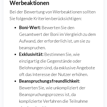
Werbeaktionen
Bei der Bewertung von Werbeaktionen sollten
Sie folgende Kriterien berücksichtigen:
Boni-Wert:
Bewerten Sie den
Gesamtwert der Boni im Vergleich zu dem
Aufwand, der erforderlich ist, um sie zu
beanspruchen.
Exklusivität:
Bestimmen Sie, wie
einzigartig die Gegenstände oder
Belohnungen sind, da exklusive Angebote
oft das Interesse der Nutzer erhöhen.
Beanspruchungsfreundlichkeit:
Bewerten Sie, wie unkompliziert der
Beanspruchungsprozess ist, da
komplizierte Verfahren die Teilnahme