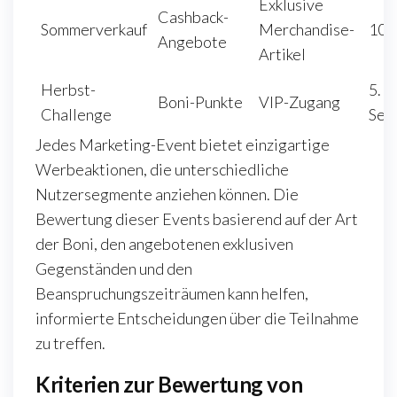
Exklusive
Cashback-
Sommerverkauf
Merchandise-
10. 
Angebote
Artikel
Herbst-
5. S
Boni-Punkte
VIP-Zugang
Challenge
Sep
Jedes Marketing-Event bietet einzigartige
Werbeaktionen, die unterschiedliche
Nutzersegmente anziehen können. Die
Bewertung dieser Events basierend auf der Art
der Boni, den angebotenen exklusiven
Gegenständen und den
Beanspruchungszeiträumen kann helfen,
informierte Entscheidungen über die Teilnahme
zu treffen.
Kriterien zur Bewertung von