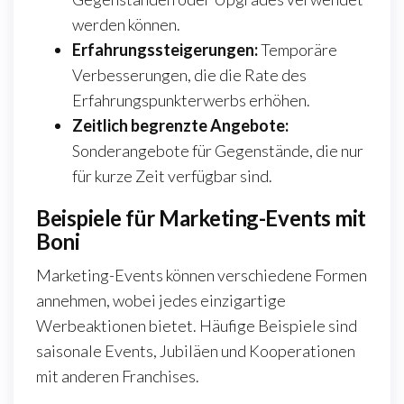
werden können.
Erfahrungssteigerungen:
Temporäre
Verbesserungen, die die Rate des
Erfahrungspunkterwerbs erhöhen.
Zeitlich begrenzte Angebote:
Sonderangebote für Gegenstände, die nur
für kurze Zeit verfügbar sind.
Beispiele für Marketing-Events mit
Boni
Marketing-Events können verschiedene Formen
annehmen, wobei jedes einzigartige
Werbeaktionen bietet. Häufige Beispiele sind
saisonale Events, Jubiläen und Kooperationen
mit anderen Franchises.