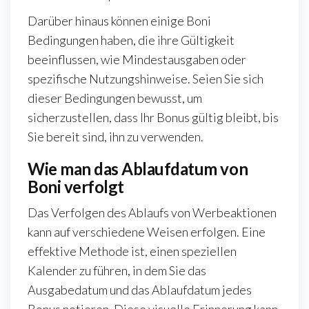
Darüber hinaus können einige Boni
Bedingungen haben, die ihre Gültigkeit
beeinflussen, wie Mindestausgaben oder
spezifische Nutzungshinweise. Seien Sie sich
dieser Bedingungen bewusst, um
sicherzustellen, dass Ihr Bonus gültig bleibt, bis
Sie bereit sind, ihn zu verwenden.
Wie man das Ablaufdatum von
Boni verfolgt
Das Verfolgen des Ablaufs von Werbeaktionen
kann auf verschiedene Weisen erfolgen. Eine
effektive Methode ist, einen speziellen
Kalender zu führen, in dem Sie das
Ausgabedatum und das Ablaufdatum jedes
Bonus notieren. Diese visuelle Erinnerung kann