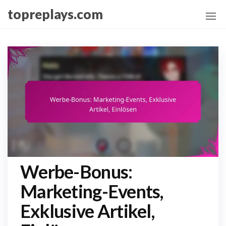
Skip
topreplays.com
to
the
content
Werbe-Bonus:
Marketing-Events,
Exklusive Artikel,