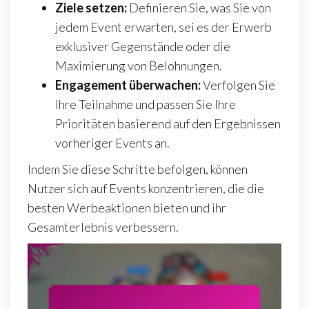
Ziele setzen:
Definieren Sie, was Sie von
jedem Event erwarten, sei es der Erwerb
exklusiver Gegenstände oder die
Maximierung von Belohnungen.
Engagement überwachen:
Verfolgen Sie
Ihre Teilnahme und passen Sie Ihre
Prioritäten basierend auf den Ergebnissen
vorheriger Events an.
Indem Sie diese Schritte befolgen, können
Nutzer sich auf Events konzentrieren, die die
besten Werbeaktionen bieten und ihr
Gesamterlebnis verbessern.