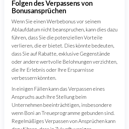
Folgen des Verpassens von
Bonusansprüchen
Wenn Sie einen Werbebonus vor seinem
Ablaufdatum nicht beanspruchen, kann dies dazu
führen, dass Sie die potenziellen Vorteile
verlieren, die er bietet. Dies könnte bedeuten,
dass Sie auf Rabatte, exklusive Gegenstände
oder andere wertvolle Belohnungen verzichten,
die Ihr Erlebnis oder Ihre Ersparnisse
verbessern könnten.
In einigen Fällen kann das Verpassen eines
Anspruchs auch Ihre Stellung beim
Unternehmen beeinträchtigen, insbesondere
wenn Boni an Treueprogramme gebunden sind.
Regelmäßiges Verpassen von Ansprüchen kann
dazu führen, dass in Zukunft weniger