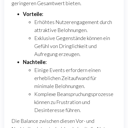
geringeren Gesamtwert bieten.
Vorteile:
Erhöhtes Nutzerengagement durch
attraktive Belohnungen.
Exklusive Gegenstände können ein
Gefühl von Dringlichkeit und
Aufregung erzeugen.
Nachteile:
Einige Events erfordern einen
erheblichen Zeitaufwand für
minimale Belohnungen.
Komplexe Beanspruchungsprozesse
können zu Frustration und
Desinteresse führen.
Die Balance zwischen diesen Vor- und