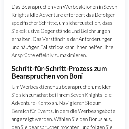
Das Beanspruchen von Werbeaktionen in Seven
Knights Idle Adventure erfordert das Befolgen
spezifischer Schritte, um sicherzustellen, dass
Sie exklusive Gegenstände und Belohnungen
erhalten. Das Verständnis der Anforderungen
und häufigen Fallstricke kann Ihnen helfen, Ihre
Ansprüche effektiv zu maximieren.
Schritt-für-Schritt-Prozess zum
Beanspruchen von Boni
Um Werbeaktionen zu beanspruchen, melden
Sie sich zunächst bei Ihrem Seven Knights Idle
Adventure-Konto an. Navigieren Sie zum
Bereich für Events, in dem die Werbeangebote
angezeigt werden. Wählen Sie den Bonus aus,
den Sie beanspruchen möchten, und folgen Sie