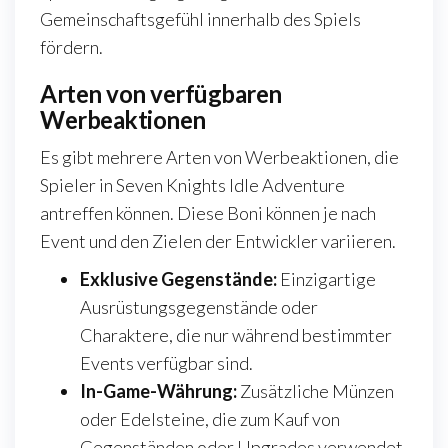
Gemeinschaftsgefühl innerhalb des Spiels
fördern.
Arten von verfügbaren
Werbeaktionen
Es gibt mehrere Arten von Werbeaktionen, die
Spieler in Seven Knights Idle Adventure
antreffen können. Diese Boni können je nach
Event und den Zielen der Entwickler variieren.
Exklusive Gegenstände:
Einzigartige
Ausrüstungsgegenstände oder
Charaktere, die nur während bestimmter
Events verfügbar sind.
In-Game-Währung:
Zusätzliche Münzen
oder Edelsteine, die zum Kauf von
Gegenständen oder Upgrades verwendet