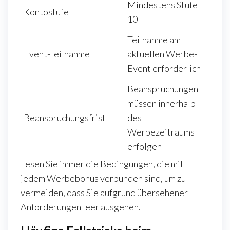
Mindestens Stufe
Kontostufe
10
Teilnahme am
Event-Teilnahme
aktuellen Werbe-
Event erforderlich
Beanspruchungen
müssen innerhalb
Beanspruchungsfrist
des
Werbezeitraums
erfolgen
Lesen Sie immer die Bedingungen, die mit
jedem Werbebonus verbunden sind, um zu
vermeiden, dass Sie aufgrund übersehener
Anforderungen leer ausgehen.