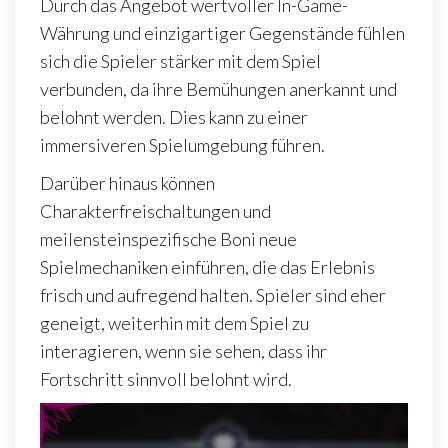
Durch das Angebot wertvoller In-Game-
Währung und einzigartiger Gegenstände fühlen
sich die Spieler stärker mit dem Spiel
verbunden, da ihre Bemühungen anerkannt und
belohnt werden. Dies kann zu einer
immersiveren Spielumgebung führen.
Darüber hinaus können
Charakterfreischaltungen und
meilensteinspezifische Boni neue
Spielmechaniken einführen, die das Erlebnis
frisch und aufregend halten. Spieler sind eher
geneigt, weiterhin mit dem Spiel zu
interagieren, wenn sie sehen, dass ihr
Fortschritt sinnvoll belohnt wird.