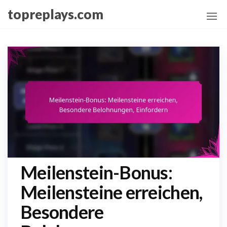
Skip
topreplays.com
to
the
content
Meilenstein-Bonus:
Meilensteine erreichen,
Besondere