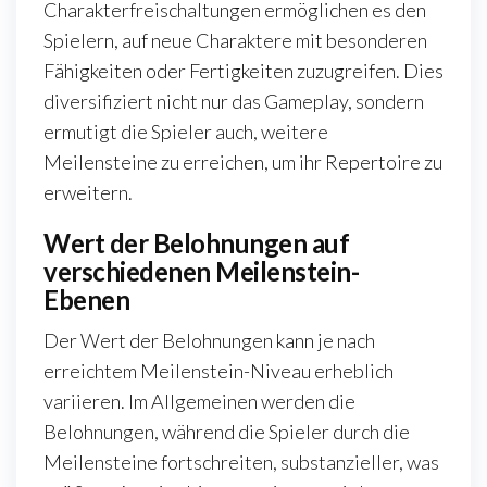
Charakterfreischaltungen ermöglichen es den
Spielern, auf neue Charaktere mit besonderen
Fähigkeiten oder Fertigkeiten zuzugreifen. Dies
diversifiziert nicht nur das Gameplay, sondern
ermutigt die Spieler auch, weitere
Meilensteine zu erreichen, um ihr Repertoire zu
erweitern.
Wert der Belohnungen auf
verschiedenen Meilenstein-
Ebenen
Der Wert der Belohnungen kann je nach
erreichtem Meilenstein-Niveau erheblich
variieren. Im Allgemeinen werden die
Belohnungen, während die Spieler durch die
Meilensteine fortschreiten, substanzieller, was