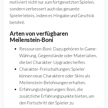
motiviert nicht nur zum fortgesetzten Spielen,
sondern verbessert auch das gesamte
Spielerlebnis, indem es Hingabe und Geschick
belohnt.
Arten von verfügbaren
Meilenstein-Boni
Ressourcen-Boni: Dazu gehören In-Game-
Währung, Gegenstände oder Materialien,
die bei Charakter-Upgrades helfen.
Charakter-Freischaltungen: Spieler
können neue Charaktere oder Skins als
Meilenstein-Belohnungen erhalten.
Erfahrungssteigerungen: Boni, die
zusätzliche Erfahrungspunkte bieten, um
den Fortschritt der Spieler zu