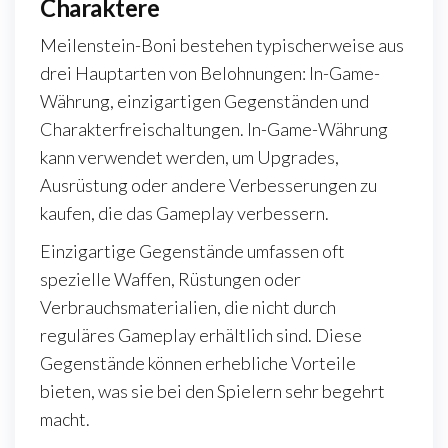
Charaktere
Meilenstein-Boni bestehen typischerweise aus
drei Hauptarten von Belohnungen: In-Game-
Währung, einzigartigen Gegenständen und
Charakterfreischaltungen. In-Game-Währung
kann verwendet werden, um Upgrades,
Ausrüstung oder andere Verbesserungen zu
kaufen, die das Gameplay verbessern.
Einzigartige Gegenstände umfassen oft
spezielle Waffen, Rüstungen oder
Verbrauchsmaterialien, die nicht durch
reguläres Gameplay erhältlich sind. Diese
Gegenstände können erhebliche Vorteile
bieten, was sie bei den Spielern sehr begehrt
macht.