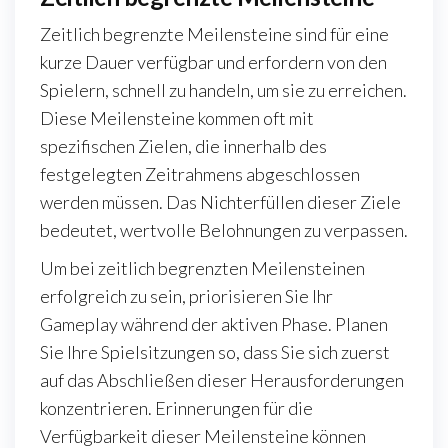
Zeitlich begrenzte Meilensteine sind für eine
kurze Dauer verfügbar und erfordern von den
Spielern, schnell zu handeln, um sie zu erreichen.
Diese Meilensteine kommen oft mit
spezifischen Zielen, die innerhalb des
festgelegten Zeitrahmens abgeschlossen
werden müssen. Das Nichterfüllen dieser Ziele
bedeutet, wertvolle Belohnungen zu verpassen.
Um bei zeitlich begrenzten Meilensteinen
erfolgreich zu sein, priorisieren Sie Ihr
Gameplay während der aktiven Phase. Planen
Sie Ihre Spielsitzungen so, dass Sie sich zuerst
auf das Abschließen dieser Herausforderungen
konzentrieren. Erinnerungen für die
Verfügbarkeit dieser Meilensteine können