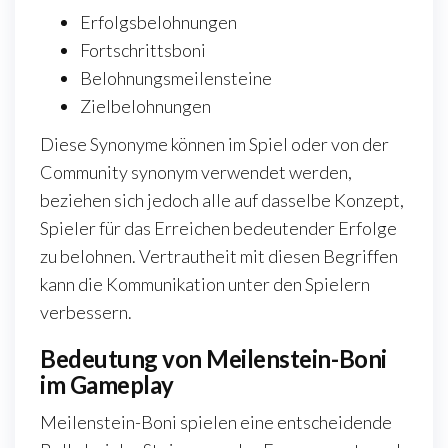
Erfolgsbelohnungen
Fortschrittsboni
Belohnungsmeilensteine
Zielbelohnungen
Diese Synonyme können im Spiel oder von der
Community synonym verwendet werden,
beziehen sich jedoch alle auf dasselbe Konzept,
Spieler für das Erreichen bedeutender Erfolge
zu belohnen. Vertrautheit mit diesen Begriffen
kann die Kommunikation unter den Spielern
verbessern.
Bedeutung von Meilenstein-Boni
im Gameplay
Meilenstein-Boni spielen eine entscheidende