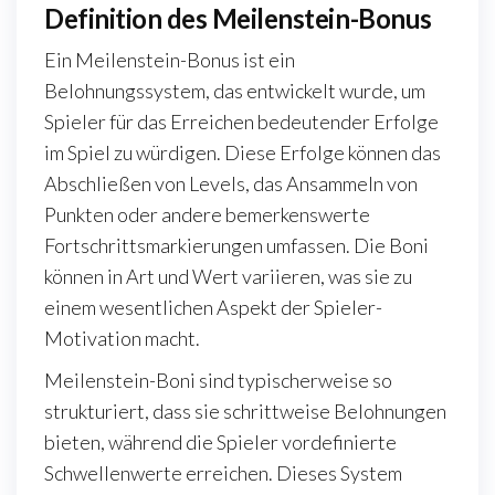
Definition des Meilenstein-Bonus
Ein Meilenstein-Bonus ist ein
Belohnungssystem, das entwickelt wurde, um
Spieler für das Erreichen bedeutender Erfolge
im Spiel zu würdigen. Diese Erfolge können das
Abschließen von Levels, das Ansammeln von
Punkten oder andere bemerkenswerte
Fortschrittsmarkierungen umfassen. Die Boni
können in Art und Wert variieren, was sie zu
einem wesentlichen Aspekt der Spieler-
Motivation macht.
Meilenstein-Boni sind typischerweise so
strukturiert, dass sie schrittweise Belohnungen
bieten, während die Spieler vordefinierte
Schwellenwerte erreichen. Dieses System