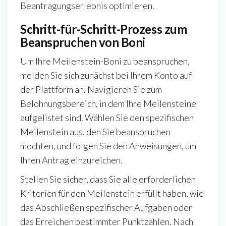
Beantragungserlebnis optimieren.
Schritt-für-Schritt-Prozess zum
Beanspruchen von Boni
Um Ihre Meilenstein-Boni zu beanspruchen,
melden Sie sich zunächst bei Ihrem Konto auf
der Plattform an. Navigieren Sie zum
Belohnungsbereich, in dem Ihre Meilensteine
aufgelistet sind. Wählen Sie den spezifischen
Meilenstein aus, den Sie beanspruchen
möchten, und folgen Sie den Anweisungen, um
Ihren Antrag einzureichen.
Stellen Sie sicher, dass Sie alle erforderlichen
Kriterien für den Meilenstein erfüllt haben, wie
das Abschließen spezifischer Aufgaben oder
das Erreichen bestimmter Punktzahlen. Nach