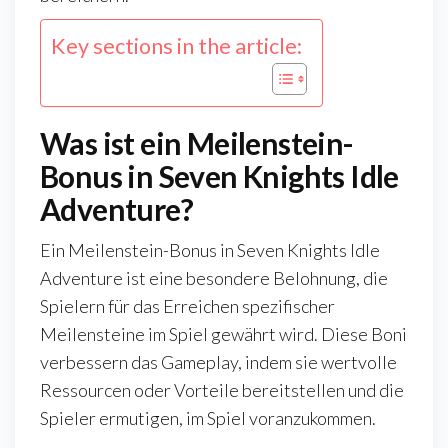
Key sections in the article:
Was ist ein Meilenstein-
Bonus in Seven Knights Idle
Adventure?
Ein Meilenstein-Bonus in Seven Knights Idle
Adventure ist eine besondere Belohnung, die
Spielern für das Erreichen spezifischer
Meilensteine im Spiel gewährt wird. Diese Boni
verbessern das Gameplay, indem sie wertvolle
Ressourcen oder Vorteile bereitstellen und die
Spieler ermutigen, im Spiel voranzukommen.