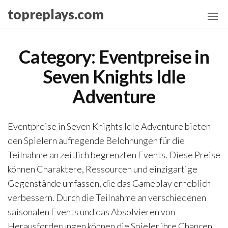
Skip
topreplays.com
to
the
content
Category:
Eventpreise in
Seven Knights Idle
Adventure
Eventpreise in Seven Knights Idle Adventure bieten
den Spielern aufregende Belohnungen für die
Teilnahme an zeitlich begrenzten Events. Diese Preise
können Charaktere, Ressourcen und einzigartige
Gegenstände umfassen, die das Gameplay erheblich
verbessern. Durch die Teilnahme an verschiedenen
saisonalen Events und das Absolvieren von
Herausforderungen können die Spieler ihre Chancen