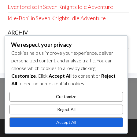
Eventpreise in Seven Knights Idle Adventure
Idle-Boni in Seven Knights Idle Adventure
ARCHIV
March 2026
We respect your privacy
Cookies help us improve your experience, deliver
February 2026
personalized content, and analyze traffic. You can
choose which cookies to allow by clicking
Customize
. Click
Accept All
to consent or
Reject
All
to decline non-essential cookies.
SUCHE
Customize
Search
for:
Reject All
Accept All
Theme by
EnvoThemes